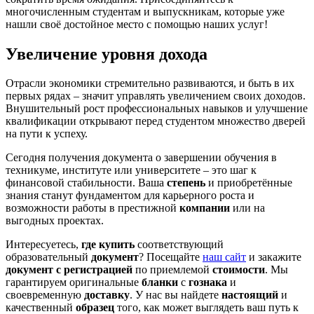
многочисленным студентам и выпускникам, которые уже
нашли своё достойное место с помощью наших услуг!
Увеличение уровня дохода
Отрасли экономики стремительно развиваются, и быть в их
первых рядах – значит управлять увеличением своих доходов.
Внушительный рост профессиональных навыков и улучшение
квалификации открывают перед студентом множество дверей
на пути к успеху.
Сегодня получения документа о завершении обучения в
техникуме, институте или университете – это шаг к
финансовой стабильности. Ваша
степень
и приобретённые
знания станут фундаментом для карьерного роста и
возможности работы в престижной
компании
или на
выгодных проектах.
Интересуетесь,
где купить
соответствующий
образовательный
документ
? Посещайте
наш сайт
и закажите
документ с регистрацией
по приемлемой
стоимости
. Мы
гарантируем оригинальные
бланки
с
гознака
и
своевременную
доставку
. У нас вы найдете
настоящий
и
качественный
образец
того, как может выглядеть ваш путь к