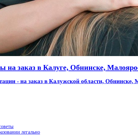
 на заказ в Калуге, Обнинске, Малояро
тации - на заказ в Калужской области, Обнинске,
советы
разовании легально