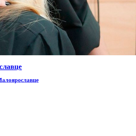
славце
 Малоярославце