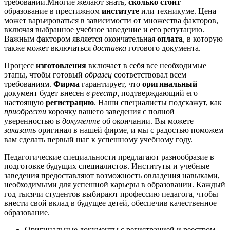
требований.Многие желают знать,
сколько стоит
образование в престижном
институте
или техникуме. Цена
может варьироваться в зависимости от множества факторов,
включая выбранное учебное заведение и его репутацию.
Важным фактором является окончательная
оплата
, в которую
также может включаться
доставка
готового документа.
Процесс
изготовления
включает в себя все необходимые
этапы, чтобы готовый
образец
соответствовал всем
требованиям.
Фирма
гарантирует, что
оригинальный
документ будет внесен
в реестр
, подтверждающий его
настоящую
регистрацию
. Наши специалисты подскажут, как
приобрести
корочку вашего заведения с полной
уверенностью в
документе
об окончании. Вы можете
заказать
оригинал в нашей фирме, и мы с радостью поможем
вам сделать первый шаг к успешному учебному году.
Педагогические специальности предлагают разнообразие в
подготовке будущих специалистов. Институты и учебные
заведения предоставляют возможность овладения навыками,
необходимыми для успешной карьеры в образовании. Каждый
год тысячи студентов выбирают профессию педагога, чтобы
внести свой вклад в будущее детей, обеспечив качественное
образование.
Оригинальные документы с регистрацией и реестром