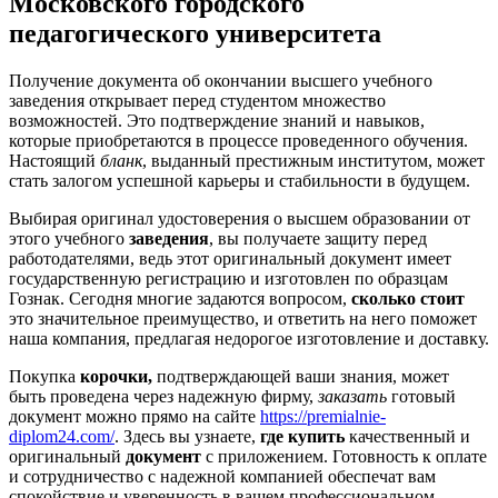
Московского городского
педагогического университета
Получение документа об окончании высшего учебного
заведения открывает перед студентом множество
возможностей. Это подтверждение знаний и навыков,
которые приобретаются в процессе проведенного обучения.
Настоящий
бланк
, выданный престижным институтом, может
стать залогом успешной карьеры и стабильности в будущем.
Выбирая оригинал удостоверения о высшем образовании от
этого учебного
заведения
, вы получаете защиту перед
работодателями, ведь этот оригинальный документ имеет
государственную регистрацию и изготовлен по образцам
Гознак. Сегодня многие задаются вопросом,
сколько стоит
это значительное преимущество, и ответить на него поможет
наша компания, предлагая недорогое изготовление и доставку.
Покупка
корочки,
подтверждающей ваши знания, может
быть проведена через надежную фирму,
заказать
готовый
документ можно прямо на сайте
https://premialnie-
diplom24.com/
. Здесь вы узнаете,
где купить
качественный и
оригинальный
документ
с приложением. Готовность к оплате
и сотрудничество с надежной компанией обеспечат вам
спокойствие и уверенность в вашем профессиональном